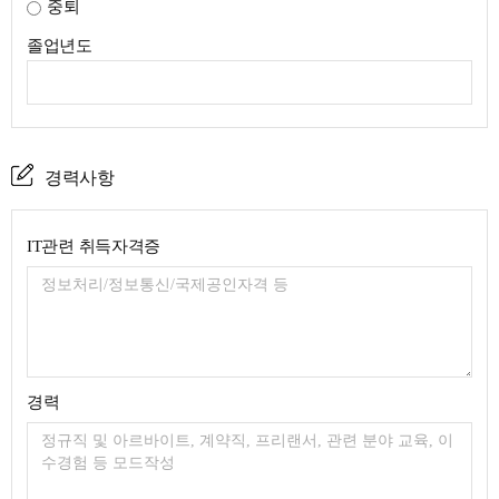
중퇴
졸업년도
경력사항
IT관련 취득자격증
경력